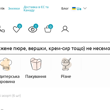
Доставка в ЄС та
Ua
тія
Знижки
Блог
Канаду
0
1
0
не пюре, вершки, крем-сир тощо) не несемо.
дитерська
Пакування
Різне
ировина
асорті (6 шт)