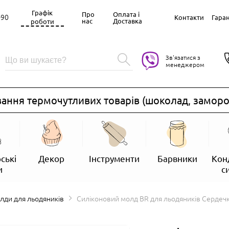
Графік
Про
Оплата і
-90
Контакти
Гаран
нас
Доставка
роботи
Зв'язатися з
менеджером
ння термочутливих товарів (шоколад, замороже
ські
Декор
Інструменти
Барвники
Кон
и
с
олди для льодяників
Силіконовий молд BR для льодяників Сердечкі 