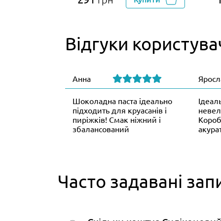
Відгуки користува
Анна
Яросл
Шоколадна паста ідеально
Ідеал
підходить для круасанів і
невел
пиріжків! Смак ніжний і
Короб
збалансований
акура
Часто задавані зап