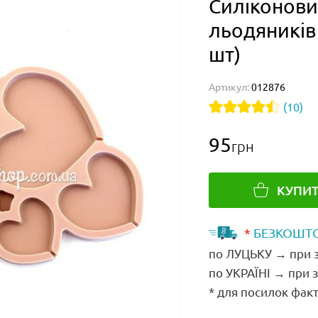
Силіконови
льодяників 
шт)
Артикул:
012876
(10)
95
грн
КУПИ
*
БЕЗКОШТО
по ЛУЦЬКУ → при з
по УКРАЇНІ → при 
* для посилок факт