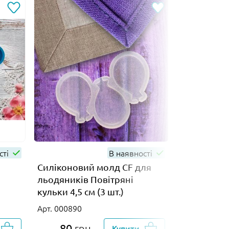
сті
В наявності
Силіконовий молд CF для
Силіконов
льодяників Повітряні
льодяників
кульки 4,5 см (3 шт.)
см ( 3 шт.)
Арт. 000890
Арт. 000842
80
165
грн
Купити
гр