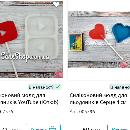
В наявності
В наявно
коновий молд для
Силіконовий молд для
яників YouTube (Ютюб)
льодяників Серце 4 см
007576
Арт. 005596
172
69
грн
Купити
грн
Купити