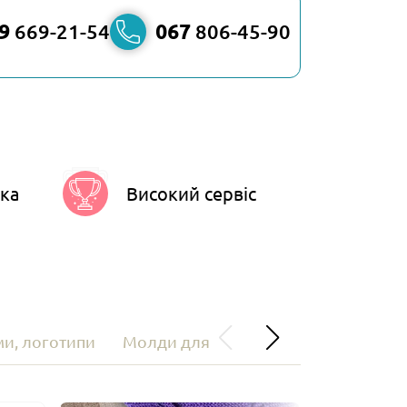
9
669-21-54
067
806-45-90
ка
Високий сервіс
ми, логотипи
Молди для виготовлення бордюрів 