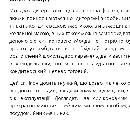
Молд кондитерський - це силіконова форма, приз
якими прикрашаються кондитерські вироби. Сил
тільки з кондитерською мастикою, а й з марципа
желейної масою, в них також можна заморожувати
допомогою силіконового Молда не потрібно б
просто утрамбувати в необхідний молд мас
розтоплений шоколад або карамель, дати застигн
в холодильнику, потім просто акуратно витя
кондитерський шедевр готовий.
Цей силікон досить гнучкий, що дозволяє легко о
він досить твердий, завдяки чому молд міцний, д
рік експлуатації. Доглядати за силіконови
прекрасно миються з м'яким миючим засобом, як
посудомийних машинах.
е