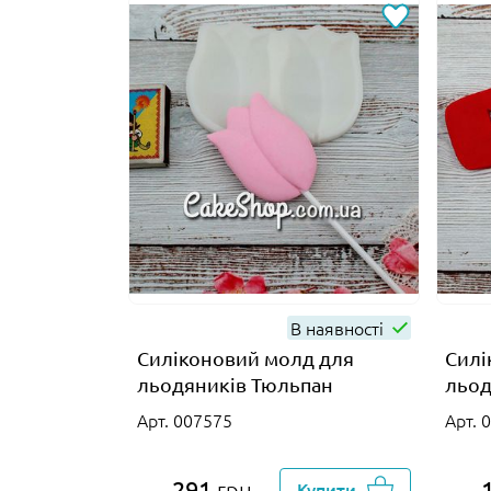
В наявності
Силіконовий молд для
Силі
льодяників Тюльпан
льод
Арт. 007575
Арт. 
291
грн
Купити