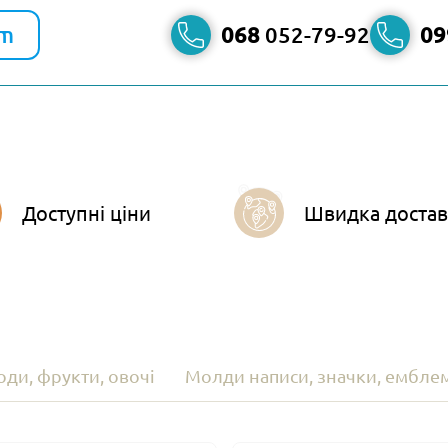
am
068
052-79-92
09
Доступні ціни
Швидка достав
ди, фрукти, овочі
Молди написи, значки, ембле