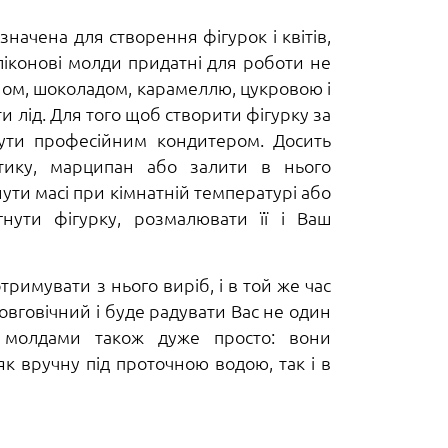
начена для створення фігурок і квітів,
іконові молди придатні для роботи не
ном, шоколадом, карамеллю, цукровою і
 лід. Для того щоб створити фігурку за
ути професійним кондитером. Досить
тику, марципан або залити в нього
ути масі при кімнатній температурі або
гнути фігурку, розмалювати її і Ваш
тримувати з нього виріб, і в той же час
овговічний і буде радувати Вас не один
ми молдами також дуже просто: вони
 вручну під проточною водою, так і в