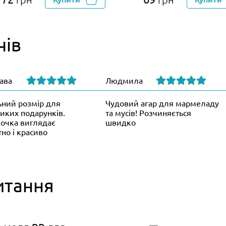
чів
ава
Людмила
ьний розмір для
Чудовий агар для мармеладу
иких подарунків.
та мусів! Розчиняється
очка виглядає
швидко
тно і красиво
итання