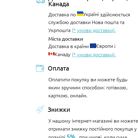
Канада
Україні
Доставка по
здійснюється
службою доставки Нова пошта та
Укрпошта
(* умови доставки).
Міста доставки
Європи
Доставка в країни
і
Канаду
(* умови доставки).
Оплата
Оплатити покупку ви можете будь-
яким зручним способом: готівкою,
карткою, онлайн.
Знижки
У нашому інтернет-магазині ви может
отримати знижку постійного покупця у
5%
розмірі
, при умові, коли сума