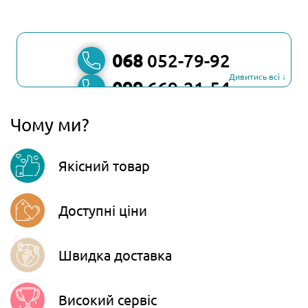
068
052-79-92
Дивитись всі ↓
099
669-21-54
067
806-45-90
Чому ми?
Viber
Якісний товар
Telegram
Доступні ціни
Швидка доставка
Високий сервіс