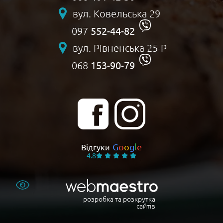
вул. Ковельська 29
552-44-82
097
вул. Рівненська 25-Р
153-90-79
068
G
o
o
g
l
e
Відгуки
4.8
розробка та розкрутка
сайтів