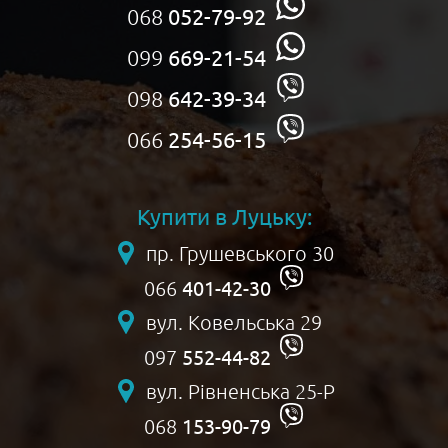
068
052-79-92
099
669-21-54
098
642-39-34
066
254-56-15
Купити в Луцьку:
пр. Грушевського 30
401-42-30
066
вул. Ковельська 29
552-44-82
097
вул. Рівненська 25-Р
153-90-79
068