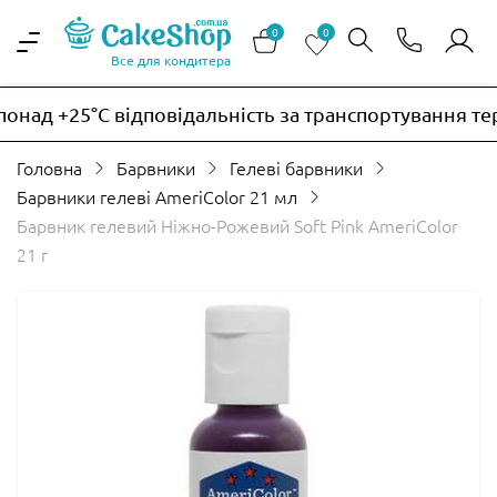
0
0
Все для кондитера
онад +25°C відповідальність за транспортування те
Головна
Барвники
Гелеві барвники
Барвники гелеві AmeriColor 21 мл
Барвник гелевий Ніжно-Рожевий Soft Pink AmeriColor
21 г