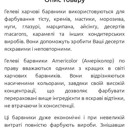
Гелеві харчові барвники використовуються для
фарбування тісту, кремів, мастики, морозива,
нуги, глазурі, марципана, айсінгу, десертів
macarons, карамелі та інших кондитерських
виробів. Вони допоможуть зробити Ваші десерти
яскравими і неповторними.
Гелеві барвники Americolor (Амеріколор) по
праву вважаються одними з кращих в світі
харчових барвників. Вони відрізняються
насиченими кольорами, завдяки своїй високій
концентрації, що дозволяє фарбувати
перераховані вище інгредієнти в яскраві відтінки,
не втрачаючи їх консистенції.
Ці барвники дуже економічні і при невеликій
витраті повністю фарбують вироби. Змішавши