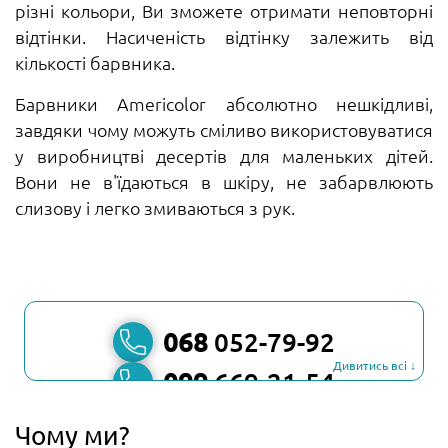
різні кольори, Ви зможете отримати неповторні
відтінки. Насиченість відтінку залежить від
кількості барвника.
Барвники Ameriсolor абсолютно нешкідливі,
завдяки чому можуть сміливо використовуватися
у виробництві десертів для маленьких дітей.
Вони не в'їдаються в шкіру, не забарвлюють
слизову і легко змиваються з рук.
068
052-79-92
Дивитись всі ↓
099
669-21-54
067
806-45-90
Чому ми?