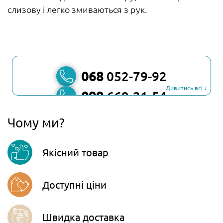
слизову і легко змиваються з рук.
068
052-79-92
Дивитись всі ↓
099
669-21-54
067
806-45-90
Чому ми?
Viber
Якісний товар
Telegram
Доступні ціни
Швидка доставка