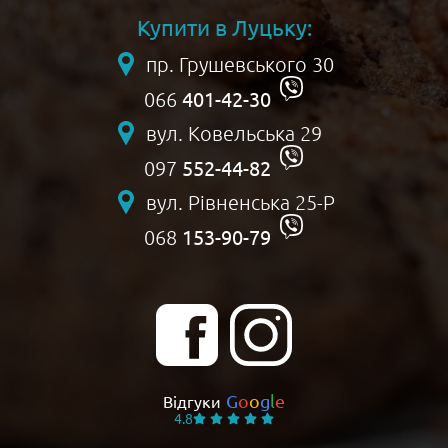
Купити в Луцьку:
пр. Грушевського 30
401-42-30
066
вул. Ковельська 29
552-44-82
097
вул. Рівненська 25-Р
153-90-79
068
G
o
o
g
l
e
Відгуки
4.8