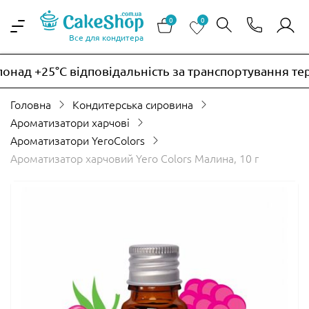
0
0
Все для кондитера
онад +25°C відповідальність за транспортування те
Головна
Кондитерська сировина
Ароматизатори харчові
Ароматизатори YeroСolors
Ароматизатор харчовий Yero Colors Малина, 10 г