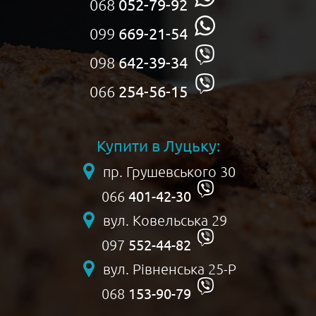
068
052-79-92
099
669-21-54
098
642-39-34
066
254-56-15
Купити в Луцьку:
пр. Грушевського 30
401-42-30
066
вул. Ковельська 29
552-44-82
097
вул. Рівненська 25-Р
153-90-79
068