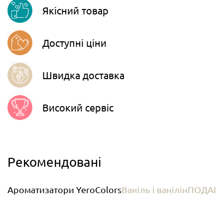
Якісний товар
Telegram
Доступні ціни
Швидка доставка
Високий сервіс
Рекомендовані
Ароматизатори YeroСolors
Ваніль і ванілін
ПОДАРУ