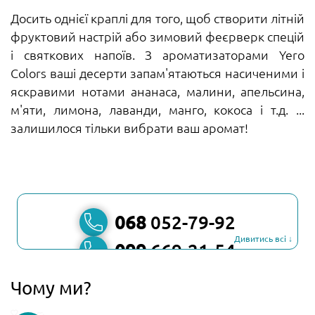
Досить однієї краплі для того, щоб створити літній
фруктовий настрій або зимовий феєрверк спецій
і святкових напоїв. З ароматизаторами Yero
Сolors ваші десерти запам'ятаються насиченими і
яскравими нотами ананаса, малини, апельсина,
м'яти, лимона, лаванди, манго, кокоса і т.д. ...
залишилося тільки вибрати ваш аромат!
068
052-79-92
Дивитись всі ↓
099
669-21-54
067
806-45-90
Чому ми?
Viber