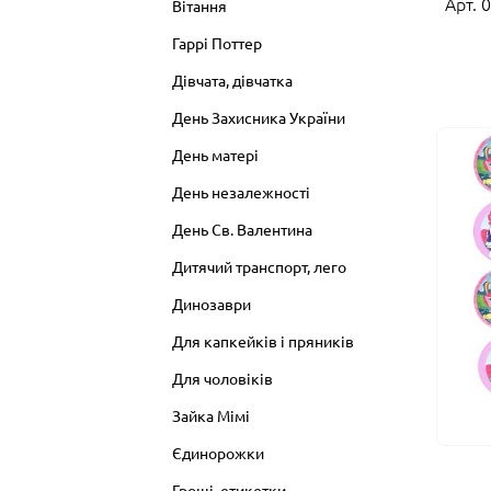
Арт. 
Вітання
Гаррі Поттер
Дівчата, дівчатка
День Захисника України
День матері
День незалежності
День Св. Валентина
Дитячий транспорт, лего
Динозаври
Для капкейків і пряників
Для чоловіків
Зайка Мімі
Єдинорожки
Гроші, етикетки