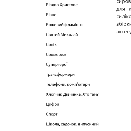
сиров
Різдво Христове
для к
Різне
силік
збірк
Рожевий фламінго
аксес
Святий Миколай
Сонік
Соцмережі
Супергерої
Трансформери
Телефони, комп'ютери
Хлопчик Дівчинка. Хто там?
Цифри
Спорт
Школа, садочок, випускний