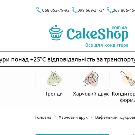
068 052-79-92
099 669-21-54
067 806-45
Все для кондитера
 понад +25°C відповідальність за транспортув
Тренди
Харчовий друк
Кондитер
форм
Головна
Харчовий друк
Вафельний і цукров