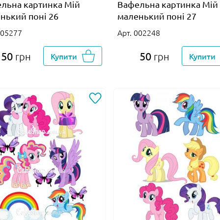
льна картинка Мій
Вафельна картинка Мій
нький поні 26
маленький поні 27
005277
Арт. 002248
50
50
грн
Купити
грн
Купити