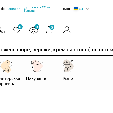
Доставка в ЄС та
Ua
тія
Знижки
Блог
Канаду
0
0
0
ене пюре, вершки, крем-сир тощо) не несемо.
дитерська
Пакування
Різне
ировина