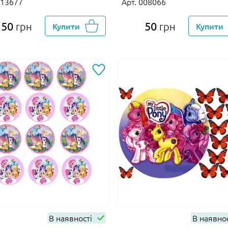
013677
Арт. 008066
50
50
грн
Купити
грн
Купити
В наявності
В наявно