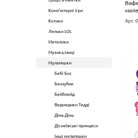
Вафе
мале
Комп'ютерні ігри
Арт. 
Котики
Ляльки LOL
Метелики
Музика,танці
Мультяшки
Бебі Бос
Беззубик
Бейблейд
Ведмедики Тедді
Дінь-Дінь
Діснеївські принцеси
Інші мультяшки