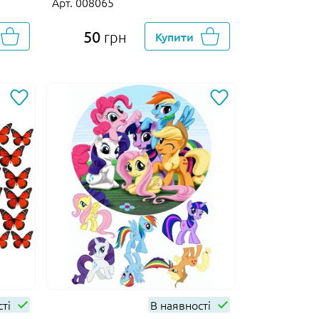
Арт. 008065
50
грн
Купити
сті
В наявності