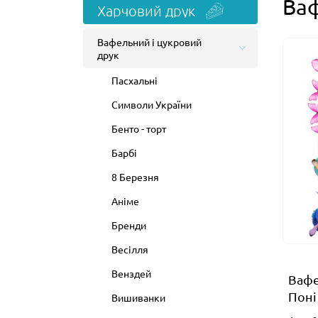
Ваф
Харчовий друк
Вафельний і цукровий
друк
Пасхальні
Символи України
Бенто - торт
Барбі
8 Березня
Аніме
Бренди
Весілля
Венздей
Вафе
Поні
Вишиванки