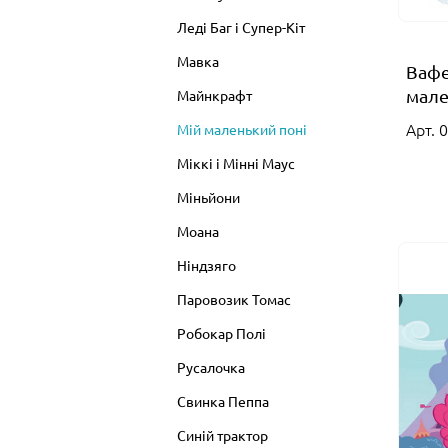
Леді Баг і Супер-Кіт
Мавка
Вафе
мале
Майнкрафт
Арт. 
Мій маленький поні
Міккі і Мінні Маус
Міньйони
Моана
Ніндзяго
Паровозик Томас
Робокар Полі
Русалочка
Свинка Пеппа
Синій трактор