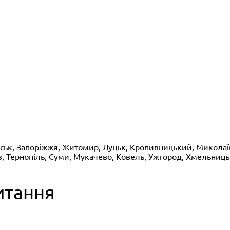
івськ, Запоріжжя, Житомир, Луцьк, Кропивницький, Миколаїв, 
в, Тернопіль, Суми, Мукачево, Ковель, Ужгород, Хмельницьк
итання