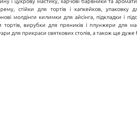
ину і цукрову мастику, харчові барвники та аромати
рему, стійки для тортів і капкейков, упаковку д
онові молдінги килимки для айсінга, підкладки і під
и тортів, вирубки для пряників і плунжери для ма
уари для прикраси святкових столів, а також ще дуже б