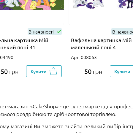
В наявності
В наявно
льна картинка Мій
Вафельна картинка Мій
нький поні 31
маленький поні 4
004490
Арт. 008063
50
50
грн
Купити
грн
Купити
нет-магазин «CakeShop» - це супермаркет для профес
ємося роздрібною та дрібнооптової торгівлею.
ому магазині Ви зможете знайти великий вибір інст