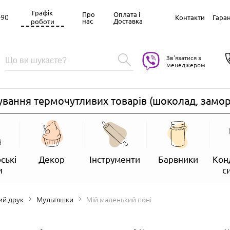
Графік
Про
Оплата і
-90
Контакти
Гаран
нас
Доставка
роботи
Зв'язатися з
менеджером
ання термочутливих товарів (шоколад, заморож
ські
Декор
Інструменти
Барвники
Кон
и
с
ий друк
Мультяшки
Мій маленький поні