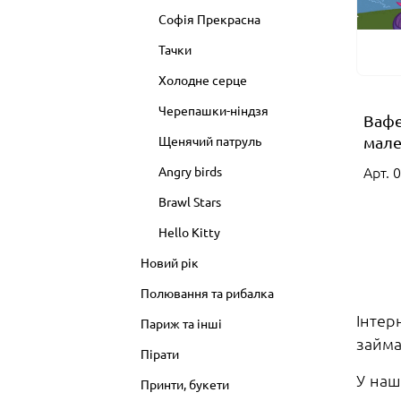
Софія Прекрасна
Тачки
Холодне серце
Черепашки-ніндзя
Вафе
Щенячий патруль
мале
Арт. 
Angry birds
Brawl Stars
Hello Kitty
Новий рік
Полювання та рибалка
Інтер
Париж та інші
займа
Пірати
У наш
Принти, букети