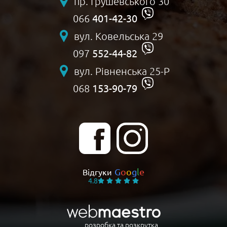
пр. Грушевського 30
401-42-30
066
вул. Ковельська 29
552-44-82
097
вул. Рівненська 25-Р
153-90-79
068
G
o
o
g
l
e
Відгуки
4.8
розробка та розкрутка