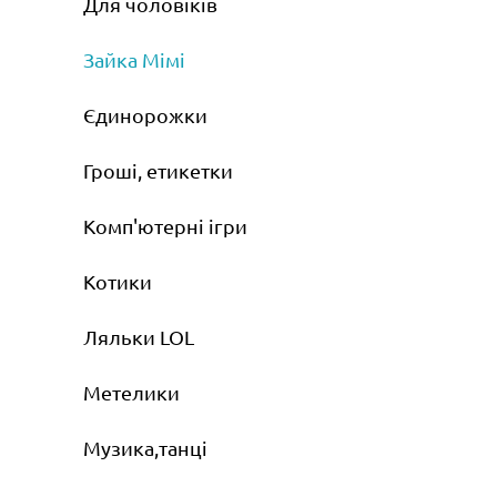
Для чоловіків
Зайка Мімі
Єдинорожки
Гроші, етикетки
Комп'ютерні ігри
Котики
Ляльки LOL
Метелики
Музика,танці