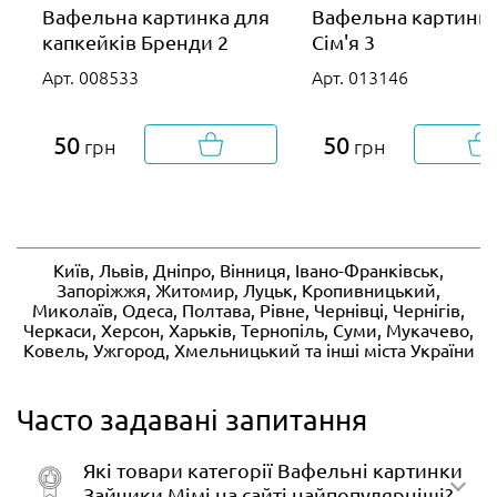
Вафельна картинка для
Вафельна картинк
капкейків Бренди 2
Сім'я 3
Арт. 008533
Арт. 013146
50
50
грн
грн
Київ, Львів, Дніпро, Вінниця, Івано-Франківськ,
Запоріжжя, Житомир, Луцьк, Кропивницький,
Миколаїв, Одеса, Полтава, Рівне, Чернівці, Чернігів,
Черкаси, Херсон, Харьків, Тернопіль, Суми, Мукачево,
Ковель, Ужгород, Хмельницький та інші міста України
Часто задавані запитання
Які товари категорії Вафельні картинки
Зайчики Мімі на сайті найпопулярніші?