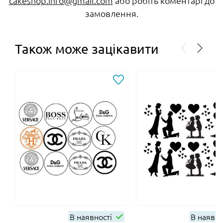
cakeshop.info@gmail.com
або робіть коментарі до
замовлення.
Також може зацікавити
В наявності
В наявно