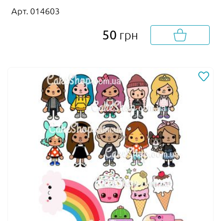
Арт. 014603
50
грн