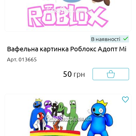
В наявності
Вафельна картинка Роблокс Адопт Мі
Арт. 013665
50
грн