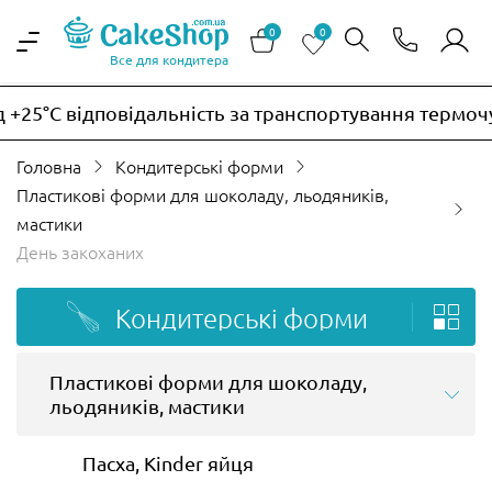
0
0
Все для кондитера
дповідальність за транспортування термочутливих т
Головна
Кондитерські форми
Пластикові форми для шоколаду, льодяників,
мастики
День закоханих
Кондитерські форми
Пластикові форми для шоколаду,
льодяників, мастики
Пасха, Kinder яйця