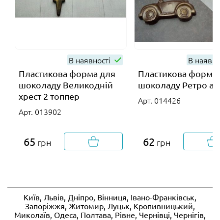
В наявності
В наявно
Пластикова форма для
Пластикова форма
шоколаду Великодній
шоколаду Ретро ав
хрест 2 топпер
Арт. 014426
Арт. 013902
65
62
грн
грн
Київ, Львів, Дніпро, Вінниця, Івано-Франківськ,
Запоріжжя, Житомир, Луцьк, Кропивницький,
Миколаїв, Одеса, Полтава, Рівне, Чернівці, Чернігів,