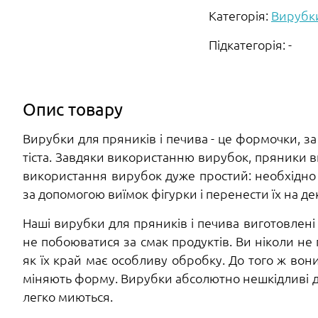
Категорія:
Вирубк
Підкатегорія: -
Опис товару
Вирубки для пряників і печива - це формочки, з
тіста. Завдяки використанню вирубок, пряники 
використання вирубок дуже простий: необхідно р
за допомогою виїмок фігурки і перенести їх на де
Наші вирубки для пряників і печива виготовлені
не побоюватися за смак продуктів. Ви ніколи н
як їх край має особливу обробку. До того ж вон
міняють форму. Вирубки абсолютно нешкідливі для
легко миються.