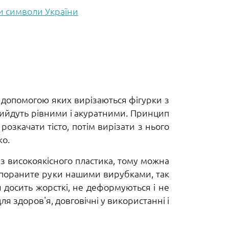
и символи України
а допомогою яких вирізаються фігурки з
вийдуть рівними і акуратними. Принцип
озкачати тісто, потім вирізати з нього
ко.
 з високоякісного пластика, тому можна
е пораните руки нашими вирубками, так
и досить жорсткі, не деформуються і не
 здоров'я, довговічні у використанні і