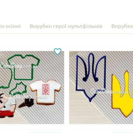
и осінні
Вирубки герої мультфільмів
Вирубки