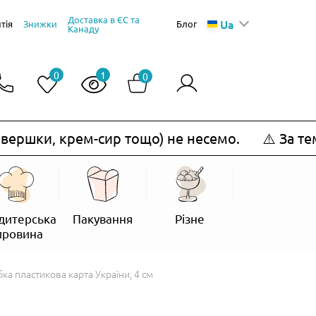
Доставка в ЄС та
Ua
тія
Знижки
Блог
Канаду
0
1
0
ршки, крем-сир тощо) не несемо.
⚠️ За темп
дитерська
Пакування
Різне
ировина
ка пластикова карта України, 4 см