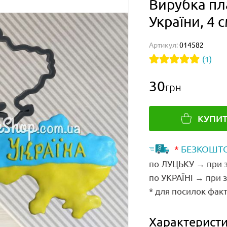
Вирубка пл
України, 4 
Артикул:
014582
(1)
30
грн
КУПИ
*
БЕЗКОШТО
по ЛУЦЬКУ → при з
по УКРАЇНІ → при 
* для посилок факт
Характеристи