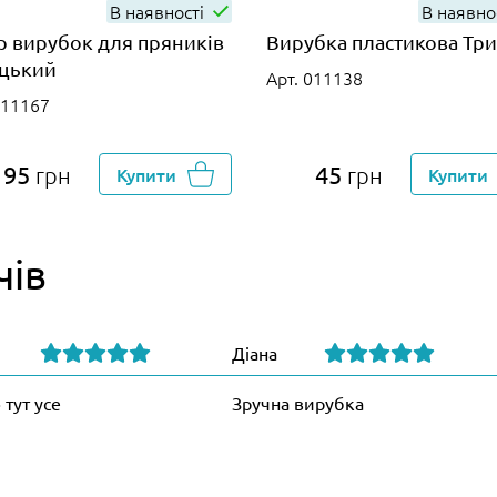
В наявності
В наявно
р вирубок для пряників
Вирубка пластикова Тр
цький
Арт. 011138
011167
95
45
грн
Купити
грн
Купити
чів
Діана
 тут усе
Зручна вирубка