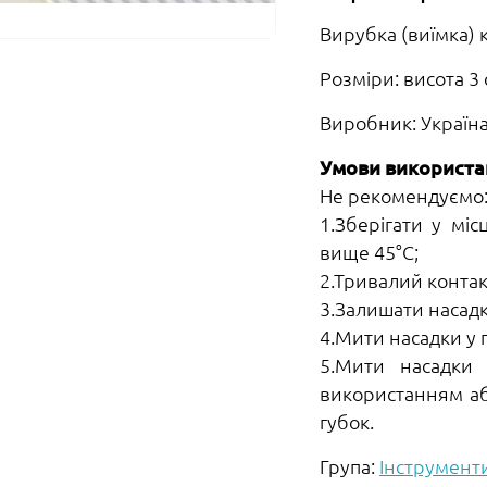
Вирубка (виїмка) 
Розміри: висота 3
Виробник: Україн
Умови використан
Не рекомендуємо
1.Зберігати у мі
вище 45°С;
2.Тривалий конта
3.Залишати насад
4.Мити насадки у г
5.Мити насадки
використанням аб
губок.
Група:
Інструмент