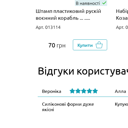
В наявності
Штамп пластиковий рускій
Набі
воєнний корабль ... .....
Коза
Арт. 013114
Арт. 
70
грн
Купити
Відгуки користува
Вероніка
Алла
Силіконові форми дуже
Купую
якісні