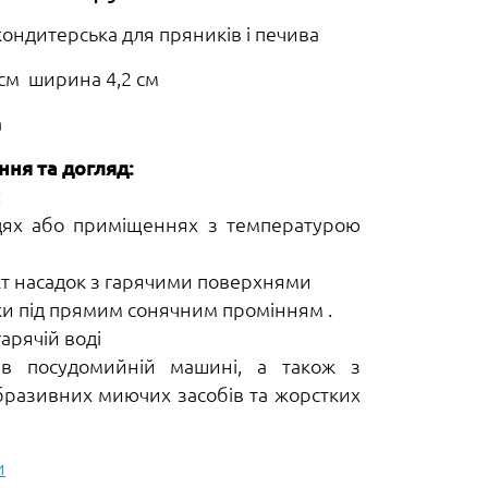
кондитерська для пряників і печива
 см ширина 4,2 см
а
ня та догляд:
:
сцях або приміщеннях з температурою
кт насадок з гарячими поверхнями
ки під прямим сонячним промінням .
арячій воді
 в посудомийній машині, а також з
разивних миючих засобів та жорстких
и