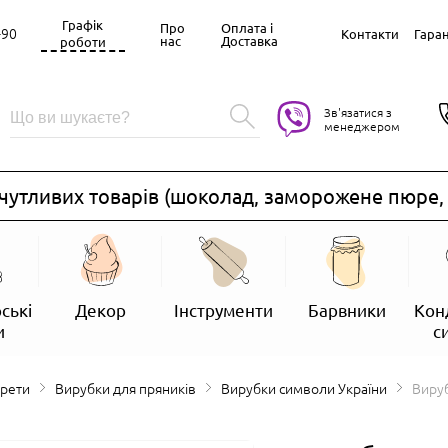
Графік
Про
Оплата і
-90
Контакти
Гаран
нас
Доставка
роботи
Зв'язатися з
менеджером
тливих товарів (шоколад, заморожене пюре, ве
ські
Декор
Інструменти
Барвники
Кон
и
с
арети
Вирубки для пряників
Вирубки символи України
Вируб