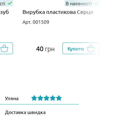
сті
В наявності
изуб
Вирубка пластикова Серце
Вирубка п
Миру
Арт. 001509
Арт. 012869
40
48
грн
Купити
гр
Уляна
Доставка швидка