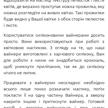
квітів, де виразно проступає кожна прожилка, яку
можна розгледіти на живих квітах. Такі прожилки
буде видно у Вашої квітки з обох сторін пелюсток
і листя.
Користуватися силіконовими вайнерами досить
просто. Вони використовуються при роботі з
квітковою мастикою. З огляду на те, що наші
вайнери виготовлені з харчового силікону, Вам
для роботи з ними не знадобиться крохмаль,
щоб уникнути приліпання, так як до силікону
нічого не липне.
Працювати з вайнером нескладно: необхідно
всього лише тонко розкачати мастику, потім
покласти її на одну частину Вайнера, а зверху
накрити іншою і притиснути вайнер. Готовий
виріб з легкістю виймається і при цьому