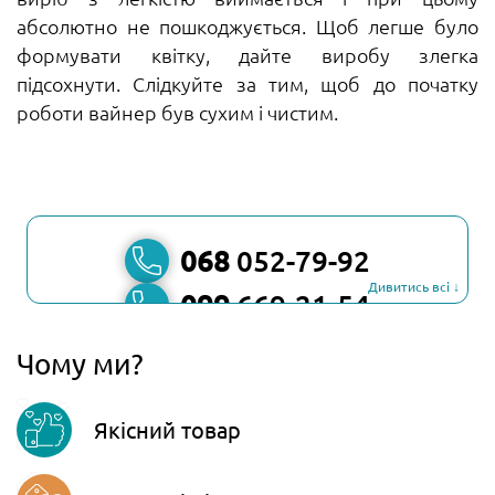
абсолютно не пошкоджується. Щоб легше було
формувати квітку, дайте виробу злегка
підсохнути. Слідкуйте за тим, щоб до початку
роботи вайнер був сухим і чистим.
068
052-79-92
Дивитись всі ↓
099
669-21-54
067
806-45-90
Чому ми?
Viber
Якісний товар
Telegram