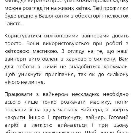
можна розгледіти на живих квітах. Такі прожилки
буде видно у Вашої квітки з обох сторін пелюсток
і листя.
Користуватися силіконовими вайнерами досить
просто. Вони використовуються при роботі з
квітковою мастикою. З огляду на те, що наші
вайнери виготовлені з харчового силікону, Вам
для роботи з ними не знадобиться крохмаль,
щоб уникнути приліпання, так як до силікону
нічого не липне.
Працювати з вайнером нескладно: необхідно
всього лише тонко розкачати мастику, потім
покласти її на одну частину Вайнера, а зверху
накрити іншою і притиснути вайнер. Готовий
виріб з легкістю виймається і при цьому
абсолютно не пошкоджується. Щоб легше було