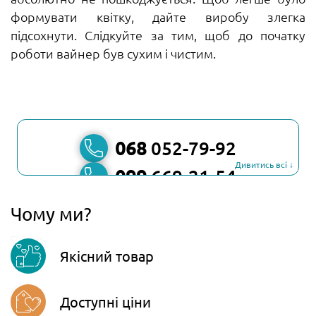
формувати квітку, дайте виробу злегка
підсохнути. Слідкуйте за тим, щоб до початку
роботи вайнер був сухим і чистим.
068
052-79-92
Дивитись всі ↓
099
669-21-54
067
806-45-90
Чому ми?
Viber
Якісний товар
Telegram
Доступні ціни