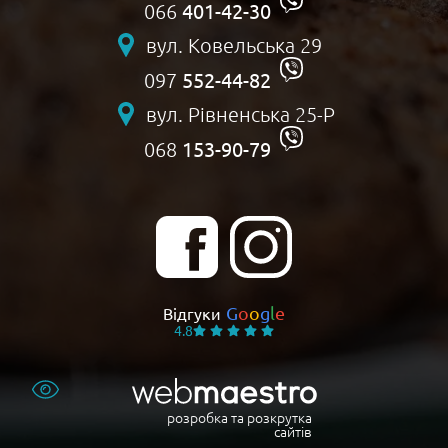
401-42-30
066
вул. Ковельська 29
552-44-82
097
вул. Рівненська 25-Р
153-90-79
068
G
o
o
g
l
e
Відгуки
4.8
розробка та розкрутка
сайтів