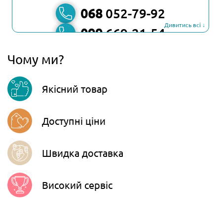
068
052-79-92
Дивитись всі ↓
099
669-21-54
067
806-45-90
Чому ми?
Viber
Якісний товар
Telegram
Доступні ціни
Швидка доставка
Високий сервіс