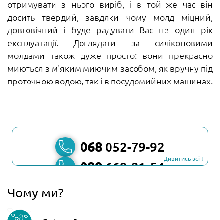
отримувати з нього виріб, і в той же час він
досить твердий, завдяки чому молд міцний,
довговічний і буде радувати Вас не один рік
експлуатації. Доглядати за силіконовими
молдами також дуже просто: вони прекрасно
миються з м'яким миючим засобом, як вручну під
проточною водою, так і в посудомийних машинах.
068
052-79-92
Дивитись всі ↓
099
669-21-54
067
806-45-90
Чому ми?
Viber