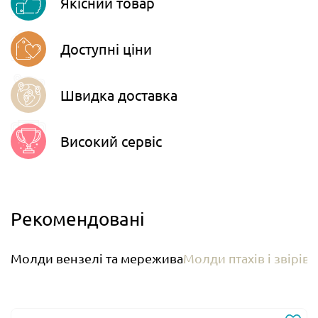
Якісний товар
Telegram
Доступні ціни
Швидка доставка
Високий сервіс
Рекомендовані
Молди вензелі та мережива
Молди птахів і звірів
М