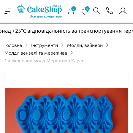
0
0
Все для кондитера
ад +25°C відповідальність за транспортування терм
Головна
Інструменти
Молди, вайнери
Молди вензелі та мережива
Силіконовий молд Мереживо Карен