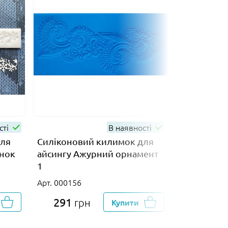
сті
В наявності
для
Силіконовий килимок для
Силіконов
унок
айсингу Ажурний орнамент
айсингу А
1
10
Арт. 000156
Арт. 009682
291
158
грн
Купити
гр