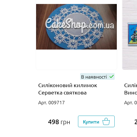
В наявності
Силіконовий килимок
Силі
Серветка святкова
Вино
Арт. 009717
Арт. 
498
грн
Купити