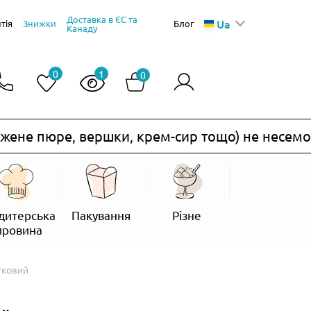
Доставка в ЄС та
Ua
тія
Знижки
Блог
Канаду
0
1
0
не пюре, вершки, крем-сир тощо) не несемо.
дитерська
Пакування
Різне
ировина
тковий