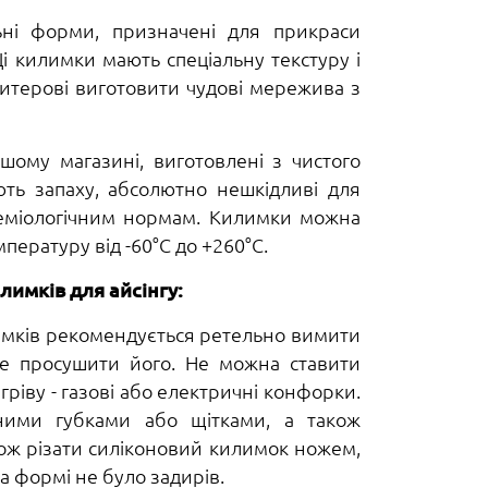
льні форми, призначені для прикраси
 килимки мають спеціальну текстуру і
дитерові виготовити чудові мережива з
шому магазині, виготовлені з чистого
ють запаху, абсолютно нешкідливі для
ідеміологічним нормам. Килимки можна
ературу від -60°С до +260°С.
имків для айсінгу:
мків рекомендується ретельно вимити
ре просушити його. Не можна ставити
ріву - газові або електричні конфорки.
ними губками або щітками, а також
ож різати силіконовий килимок ножем,
а формі не було задирів.