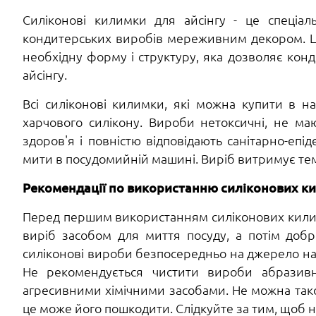
Силіконові килимки для айсінгу - це спеціа
кондитерських виробів мереживним декором. Ці
необхідну форму і структуру, яка дозволяє кон
айсінгу.
Всі силіконові килимки, які можна купити в на
харчового силікону. Вироби нетоксичні, не ма
здоров'я і повністю відповідають санітарно-еп
мити в посудомийній машині. Виріб витримує темп
Рекомендації по використанню силіконових кил
Перед першим використанням силіконових кили
виріб засобом для миття посуду, а потім доб
е
силіконові вироби безпосередньо на джерело наг
Не рекомендується чистити вироби абразив
агресивними хімічними засобами. Не можна так
це може його пошкодити. Слідкуйте за тим, щоб н