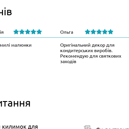
чів
ія
Ольга
милі малюнки
Оригінальний декор для
кондитерських виробів.
Рекомендую для святкових
заходів
итання
й килимок для