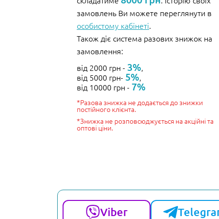
складатиме
. Історію своїх
замовлень Ви можете переглянути в
особистому кабінеті
.
Також діє система разових знижок на
замовлення:
3%
від 2000 грн -
,
5%
від 5000 грн-
,
7%
від 10000 грн -
*Разова знижка не додається до знижки
постійного клієнта.
*Знижка не розповсюджується на акційні та
оптові ціни.
Viber
Telegr