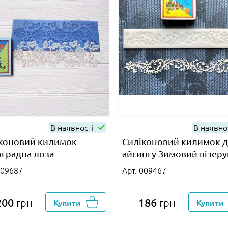
В наявності
В наявно
коновий килимок
Силіконовий килимок 
градна лоза
айсингу Зимовий візер
009687
Арт. 009467
200
186
грн
Купити
грн
Купити