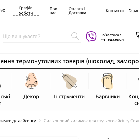
Графік
Про
Оплата і
-90
Контакти
Гаран
нас
Доставка
роботи
Зв'язатися з
менеджером
ння термочутливих товарів (шоколад, замороже
ські
Декор
Інструменти
Барвники
Кон
и
с
илимки для айсингу
Силіконовий килимок для гнучкого айсінгу Свя