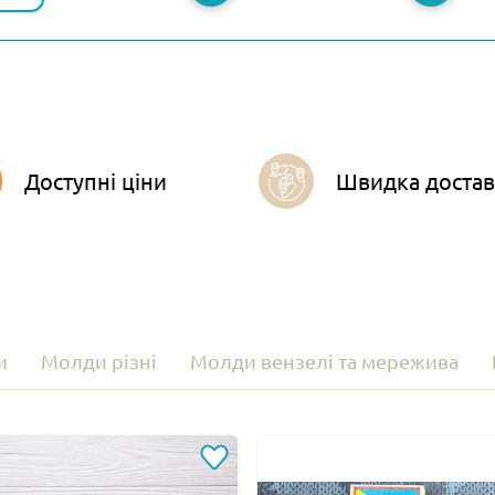
Доступні ціни
Швидка достав
и
Молди різні
Молди вензелі та мережива