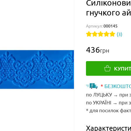
Силіконови
гнучкого ай
Артикул:
000145
(3)
436
грн
КУПИ
*
БЕЗКОШТО
по ЛУЦЬКУ → при з
по УКРАЇНІ → при 
* для посилок факт
Характеристи