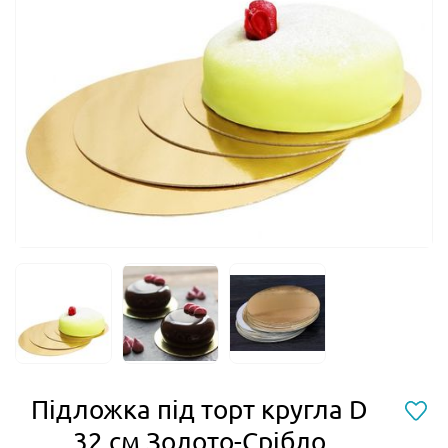
Підложка під торт кругла D
32 см Золото-Срібло