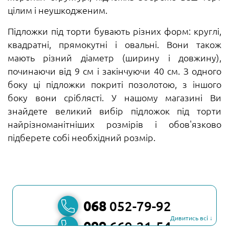
цілим і неушкодженим.
Підложки під торти бувають різних форм: круглі,
квадратні, прямокутні і овальні. Вони також
мають різний діаметр (ширину і довжину),
починаючи від 9 см і закінчуючи 40 см. З одного
боку ці підложки покриті позолотою, з іншого
боку вони сріблясті. У нашому магазині Ви
знайдете великий вибір підложок під торти
найрізноманітніших розмірів і обов'язково
підберете собі необхідний розмір.
068
052-79-92
Дивитись всі ↓
099
669-21-54