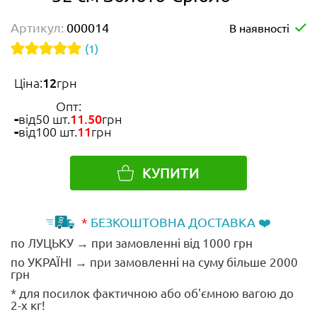
Артикул:
000014
В наявності
(1)
Ціна:
12
грн
Опт:
від
50 шт.
11.50
грн
від
100 шт.
11
грн
КУПИТИ
*
БЕЗКОШТОВНА ДОСТАВКА ❤️
по ЛУЦЬКУ → при замовленні від 1000 грн
по УКРАЇНІ → при замовленні на суму більше 2000
грн
* для посилок фактичною або об'ємною вагою до
2-х кг!