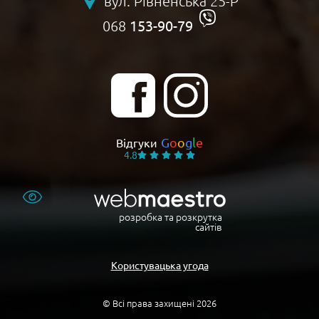
вул. Рівненська 25-Р
153-90-79
068
G
o
o
g
l
e
Відгуки
4.8
розробка та розкрутка
сайтів
Користувацька угода
© Всі права захищені 2026