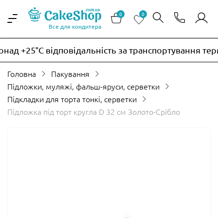
0
0
Все для кондитера
ад +25°C відповідальність за транспортування терм
Головна
Пакування
Підложки, муляжі, фальш-яруси, серветки
Підкладки для торта тонкі, серветки
Підложка під торт кругла D 32 см Золото-Срібло