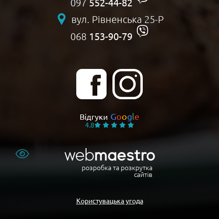
552-44-82
097
вул. Рівненська 25-Р
153-90-79
068
G
o
o
g
l
e
Відгуки
4.8
розробка та розкрутка
сайтів
Користувацька угода