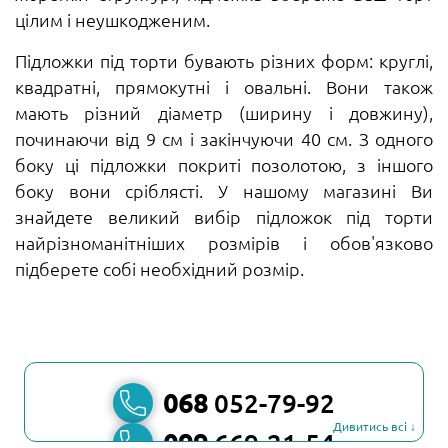
цілим і неушкодженим.
Підложки під торти бувають різних форм: круглі,
квадратні, прямокутні і овальні. Вони також
мають різний діаметр (ширину і довжину),
починаючи від 9 см і закінчуючи 40 см. З одного
боку ці підложки покриті позолотою, з іншого
боку вони сріблясті. У нашому магазині Ви
знайдете великий вибір підложок під торти
найрізноманітніших розмірів і обов'язково
підберете собі необхідний розмір.
068
052-79-92
Дивитись всі ↓
099
669-21-54