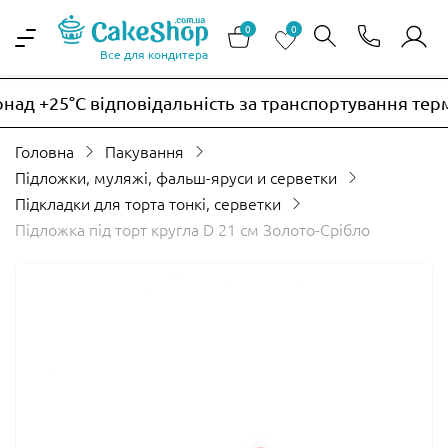
0
0
Все для кондитера
ад +25°C відповідальність за транспортування терм
Головна
Пакування
Підложки, муляжі, фальш-яруси и серветки
Підкладки для торта тонкі, серветки
Підложка під торт кругла D 21 см Золото-Срібло