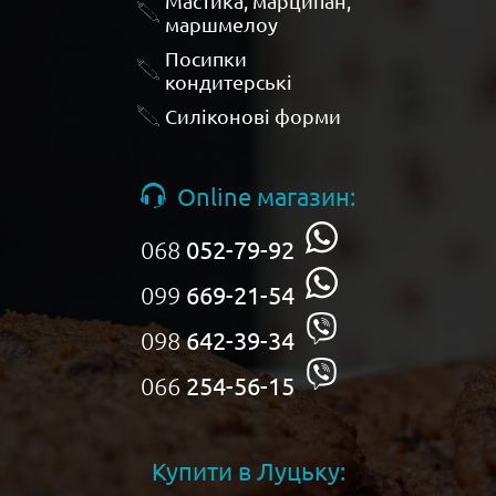
Мастика, марципан,
маршмелоу
Посипки
кондитерські
Силіконові форми
Online магазин:
068
052-79-92
099
669-21-54
098
642-39-34
066
254-56-15
Купити в Луцьку: