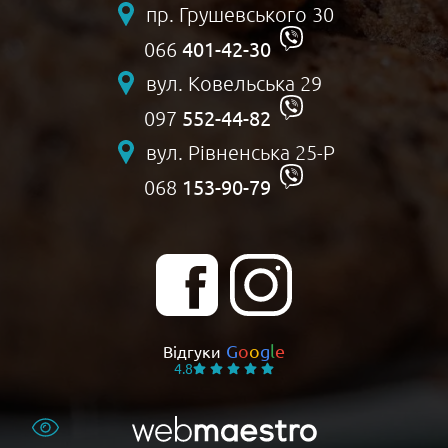
пр. Грушевського 30
401-42-30
066
вул. Ковельська 29
552-44-82
097
вул. Рівненська 25-Р
153-90-79
068
G
o
o
g
l
e
Відгуки
4.8