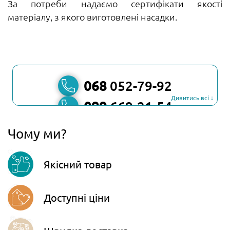
За потреби надаємо сертифікати якості
матеріалу, з якого виготовлені насадки.
068
052-79-92
Дивитись всі ↓
099
669-21-54
067
806-45-90
Чому ми?
Viber
Якісний товар
Telegram
Доступні ціни