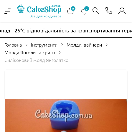
0
0
Все для кондитера
ад +25°C відповідальність за транспортування терм
Головна
Інструменти
Молди, вайнери
Молди Янголи та крила
Силіконовий молд Янголятко