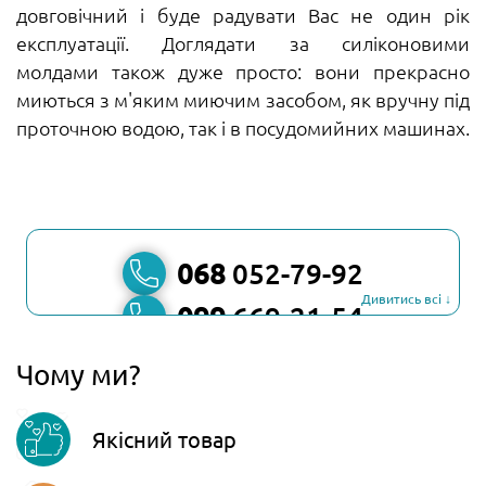
довговічний і буде радувати Вас не один рік
експлуатації. Доглядати за силіконовими
молдами також дуже просто: вони прекрасно
миються з м'яким миючим засобом, як вручну під
проточною водою, так і в посудомийних машинах.
068
052-79-92
Дивитись всі ↓
099
669-21-54
067
806-45-90
Чому ми?
Viber
Якісний товар
Telegram