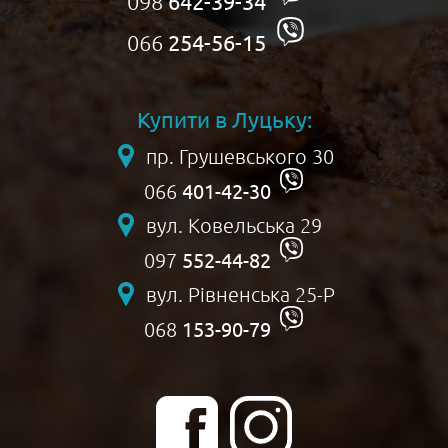
098
642-39-34
066
254-56-15
Купити в Луцьку:
пр. Грушевського 30
401-42-30
066
вул. Ковельська 29
552-44-82
097
вул. Рівненська 25-Р
153-90-79
068