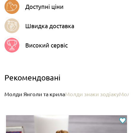
Доступні ціни
Швидка доставка
Високий сервіс
Рекомендовані
Молди Янголи та крила
Молди знаки зодіаку
Молд