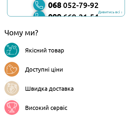
068
052-79-92
Дивитись всі ↓
099
669-21-54
067
806-45-90
Чому ми?
Viber
Якісний товар
Telegram
Доступні ціни
Швидка доставка
Високий сервіс