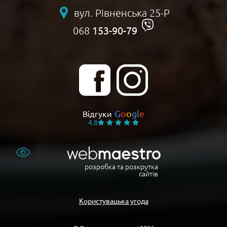
вул. Рівненська 25-Р
153-90-79
068
G
o
o
g
l
e
Відгуки
4.8
розробка та розкрутка
сайтів
Користувацька угода