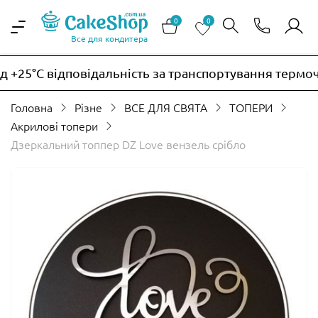
0
0
Все для кондитера
+25°C відповідальність за транспортування термочу
Головна
Різне
ВСЕ ДЛЯ СВЯТА
ТОПЕРИ
Акрилові топери
Дзеркальний топпер DZ Love вензель срібло