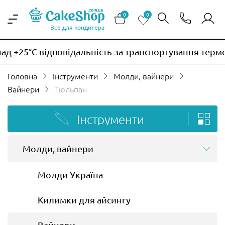
0
0
Все для кондитера
5°C відповідальність за транспортування термочутл
Головна
Інструменти
Молди, вайнери
Вайнери
Тюльпан
Інструменти
Молди, вайнери
Молди Україна
Килимки для айсингу
Вайнери