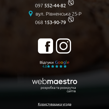
552-44-82
097
вул. Рівненська 25-Р
153-90-79
068
G
o
o
g
l
e
Відгуки
4.8
розробка та розкрутка
сайтів
Користувацька угода