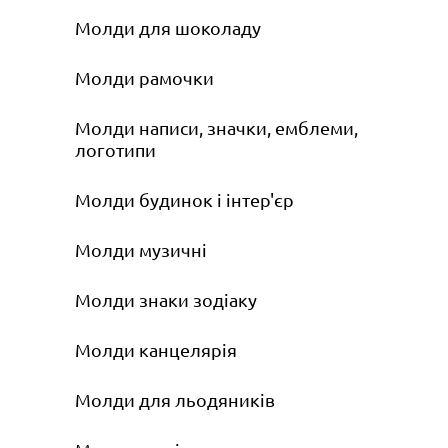
Молди для шоколаду
Молди рамочки
Молди написи, значки, емблеми,
логотипи
Молди будинок і інтер'єр
Молди музичні
Молди знаки зодіаку
Молди канцелярія
Молди для льодяників