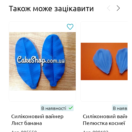
Також може зацікавити
В наявності
В наявно
Силіконовий вайнер
Силіконовий вайн
Лист банана
Пелюстка космеї
Арт. 005558
Арт. 000182