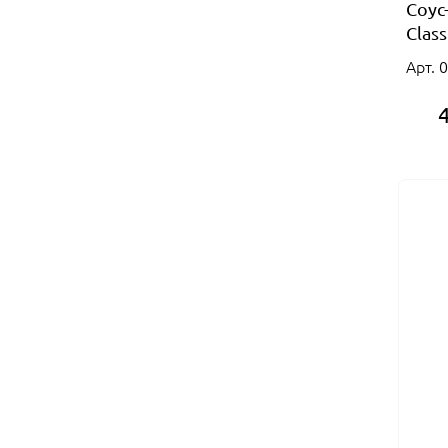
Соус
Clas
Арт. 