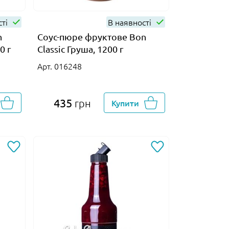
сті
В наявності
n
Соус-пюре фруктове Bon
0 г
Classic Груша, 1200 г
Арт. 016248
435
грн
Купити