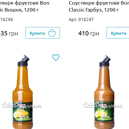
-пюре фруктове Bon
Соус-пюре фруктове Bo
sic Вишня, 1200 г
Classic Гарбуз, 1200 г
016246
Арт. 016247
435
410
грн
Купити
грн
Купити