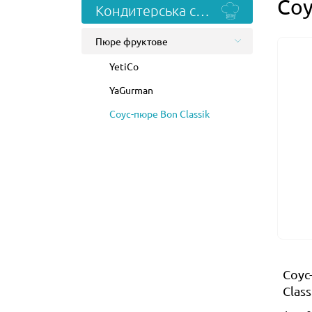
Соу
Кондитерська сировина
Пюре фруктове
YetiCo
YaGurman
Соус-пюре Bon Classik
Соус
Class