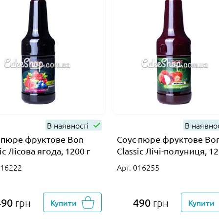
В наявності
В наявно
-пюре фруктове Bon
Соус-пюре фруктове Bo
ic Лісова ягода, 1200 г
Classic Лічі-полуниця, 12
016222
Арт. 016255
490
490
грн
Купити
грн
Купити