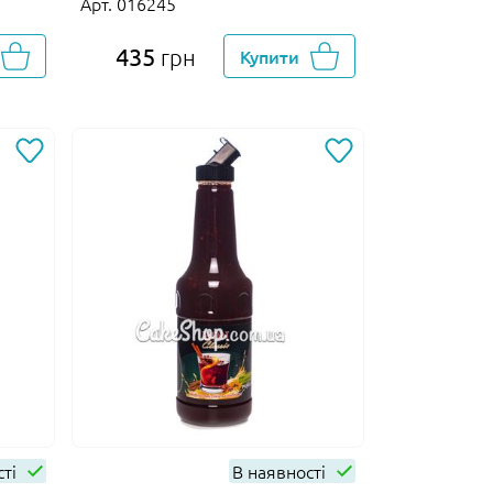
Арт. 016245
435
грн
Купити
сті
В наявності