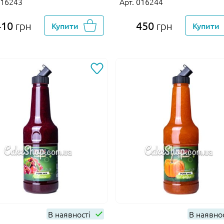
016243
Арт. 016244
410
450
грн
Купити
грн
Купити
В наявності
В наявно