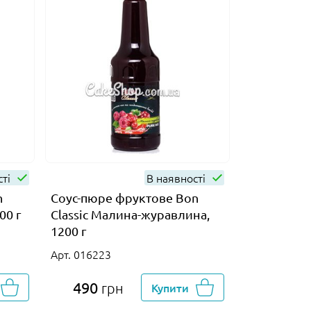
сті
В наявності
n
Соус-пюре фруктове Bon
00 г
Classic Малина-журавлина,
1200 г
Арт. 016223
490
грн
Купити