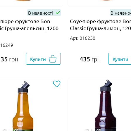
В наявності
В наявно
-пюре фруктове Bon
Соус-пюре фруктове Bo
sic Груша-апельсин, 1200
Classic Груша-лимон, 120
Арт. 016250
016249
435
435
грн
Купити
грн
Купити