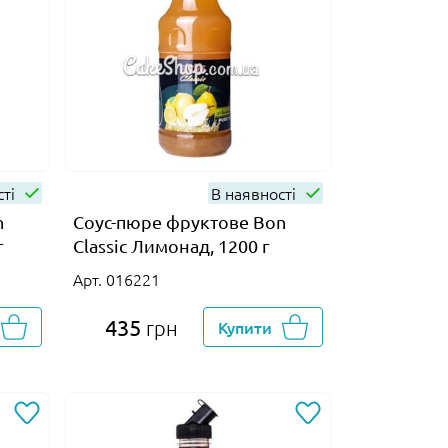
сті
В наявності
n
Соус-пюре фруктове Bon
г
Classic Лимонад, 1200 г
Арт. 016221
435
грн
Купити