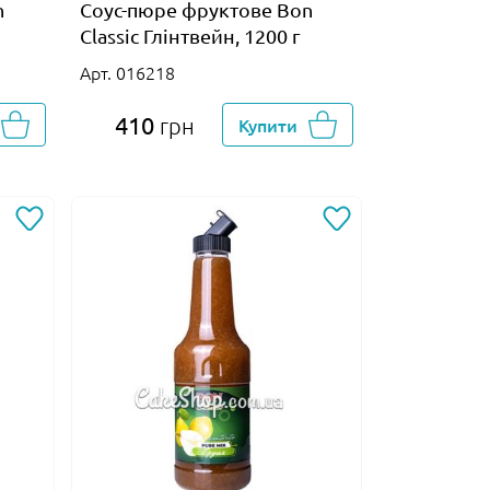
n
Соус-пюре фруктове Bon
Classic Глінтвейн, 1200 г
Арт. 016218
410
грн
Купити