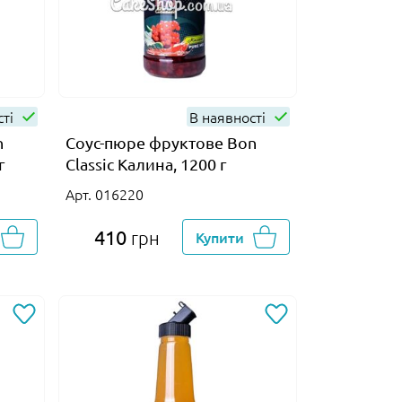
сті
В наявності
n
Соус-пюре фруктове Bon
г
Classic Калина, 1200 г
Арт. 016220
410
грн
Купити