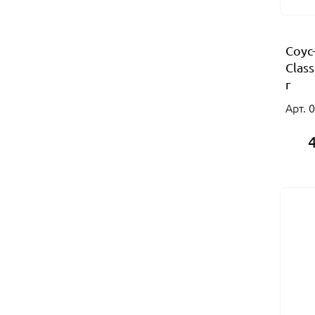
Соус
Clas
г
Арт. 