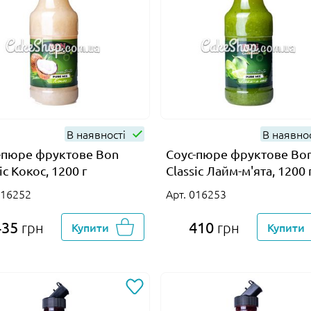
В наявності
В наявно
-пюре фруктове Bon
Соус-пюре фруктове Bo
ic Кокос, 1200 г
Classic Лайм-м'ята, 1200 
016252
Арт. 016253
435
410
грн
Купити
грн
Купити