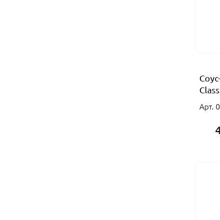
Соус
Clas
Арт. 