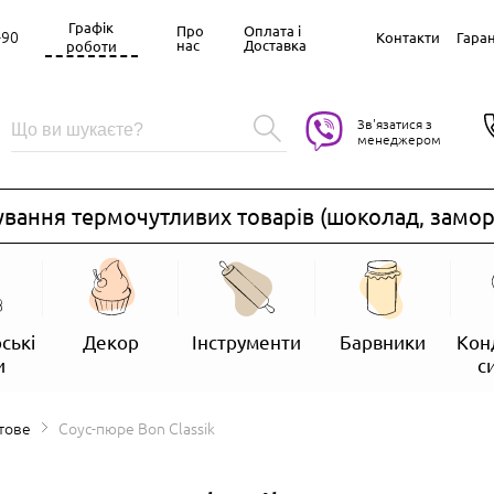
Графік
Про
Оплата і
-90
Контакти
Гаран
нас
Доставка
роботи
Зв'язатися з
менеджером
ання термочутливих товарів (шоколад, заморож
ські
Декор
Інструменти
Барвники
Кон
и
с
тове
Соус-пюре Bon Classik