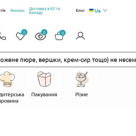
Доставка в ЄС та
Ua
тія
Знижки
Блог
Канаду
0
0
0
ене пюре, вершки, крем-сир тощо) не несемо.
дитерська
Пакування
Різне
ировина