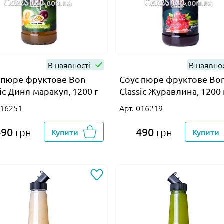
В наявності
В наявно
-пюре фруктове Bon
Соус-пюре фруктове Bo
sic Диня-маракуя, 1200 г
Classic Журавлина, 1200 
016251
Арт. 016219
490
490
грн
Купити
грн
Купити