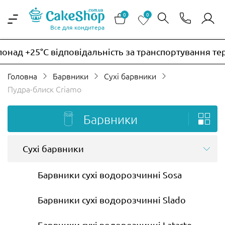
0
0
Все для кондитера
ад +25°C відповідальність за транспортування терм
Головна
Барвники
Сухі барвники
Пудра-блиск Criamo
Барвники
Сухі барвники
Барвники сухі водорозчинні Sosa
Барвники сухі водорозчинні Slado
Барвники сухі водорозчинні Latarte