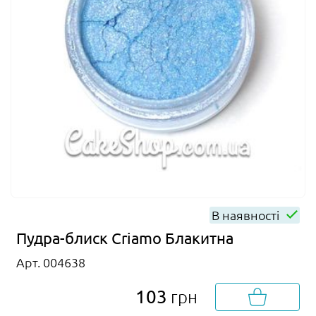
В наявності
Пудра-блиск Criamo Блакитна
Арт. 004638
103
грн