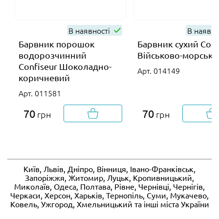
В наявності
В наявно
Барвник порошок
Барвник сухий Conf
водорозчинний
Військово-морськ
Confiseur Шоколадно-
Арт. 014149
коричневий
Арт. 011581
70
70
грн
грн
Київ, Львів, Дніпро, Вінниця, Івано-Франківськ,
Запоріжжя, Житомир, Луцьк, Кропивницький,
Миколаїв, Одеса, Полтава, Рівне, Чернівці, Чернігів,
Черкаси, Херсон, Харьків, Тернопіль, Суми, Мукачево,
Ковель, Ужгород, Хмельницький та інші міста України