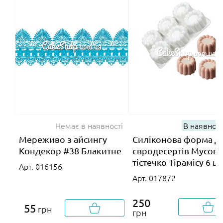
Немає в наявності
В наявнос
Мереживо з айсингу
Силіконова форма д
Кондекор #38 Блакитне
євродесертів Мусове
тістечко Тірамісу 6 ш
Арт. 016156
Арт. 017872
250
55
грн
грн