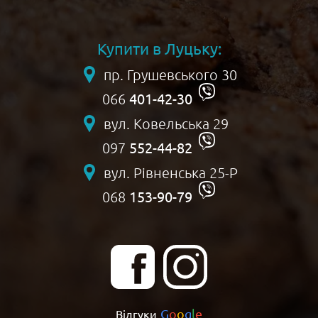
Купити в Луцьку:
пр. Грушевського 30
401-42-30
066
вул. Ковельська 29
552-44-82
097
вул. Рівненська 25-Р
153-90-79
068
G
o
o
g
l
e
Відгуки